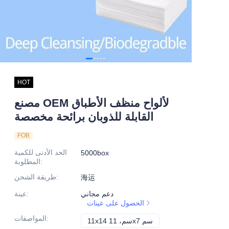
HOT
مصنع OEM لألواح منظف الأطباق
القابلة للذوبان برائحة مخصصة
FOB
الحد الأدنى للكمية
5000box
:
المطلوبة
:
طريقة الشحن
海运
دعم مجاني
:
عينة
الحصول على عينات
:
المواصفات
11x14 سم، 11x7 سم