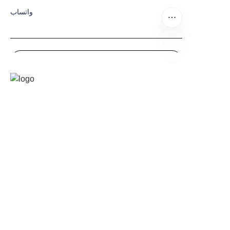
واتساب
إرسال الآن
AR
من نحن
حول waimao.163.com
حول 163.com
Products
Contact