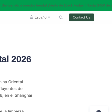
Bienvenido a nuestra tienda! ¡Venta de Black Friday | Hasta $450 de d
Venta de Black Friday | Hasta $450 de descuento!
Español
Contact Us
tal 2026
ina Oriental 
luyentes de 
, en el Shanghai 
la limpieza, 