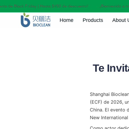
nta de Black Friday | Hasta $450 de descuento!
¡Bienvenido a nue
Home
Products
About 
Te Invi
Shanghai Bioclean
(ECF) de 2026, un
China. El evento 
New International
Como actor dedica