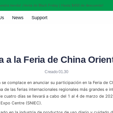
stra tienda! ¡Venta de Black Friday | Hasta $450 de descuento!
¡
¡Bienvenido a nuestra tienda! ¡
Us
News
Support
ta a la Feria de China Orien
Creado 01.30
 se complace en anunciar su participación en la Feria de Ch
a de las ferias internacionales regionales más grandes e inf
de cuatro días se llevará a cabo del 1 al 4 de marzo de 2026
 Expo Centre (SNIEC).
do en la industria de productos de uso diario y cuidado de 