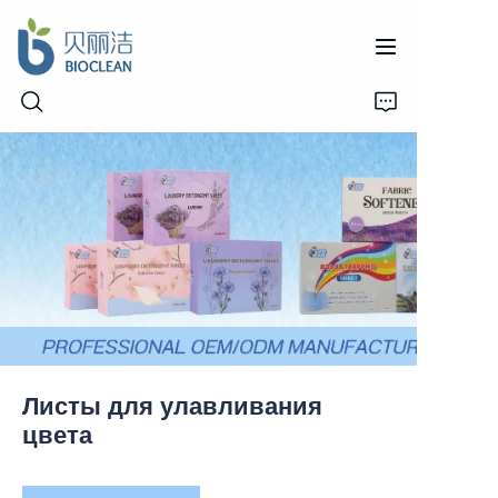
Home
Products
About Us
News
Листы для улавливания
Support
цвета