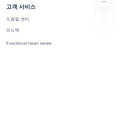
고객 서비스
도움말 센터
피드백
KO
Functional clean series
Disposable hygiene clean series
waimao.163.com에서 판매
공급업체 회원
파트너 프로그램
Add : Building 3.No.175,Lane 888, South Yuexin
Road,Baoshan District, Shanghai CHINA
Copyright ©️ 2026, Shanghai Bioclean Daily